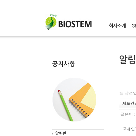
알림
공지사항
작성일 :
세포간 
글쓴이 
국내 연
알림판