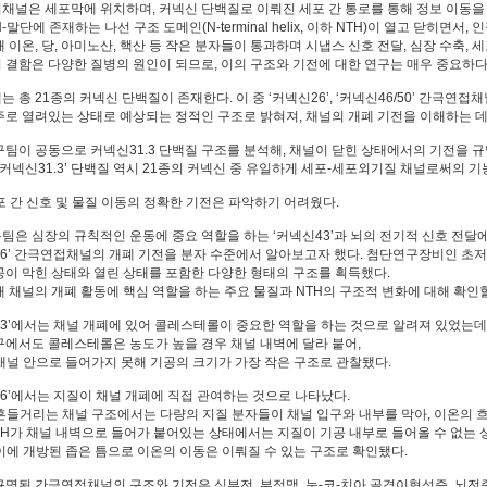
채널은 세포막에 위치하며, 커넥신 단백질로 이뤄진 세포 간 통로를 통해 정보 이동을
-말단에 존재하는 나선 구조 도메인(N-terminal helix, 이하 NTH)이 열고 닫히면
 이온, 당, 아미노산, 핵산 등 작은 분자들이 통과하며 시냅스 신호 전달, 심장 수축,
 결함은 다양한 질병의 원인이 되므로, 이의 구조와 기전에 대한 연구는 매우 중요하다
 총 21종의 커넥신 단백질이 존재한다. 이 중 ‘커넥신26’, ‘커넥신46/50’ 간극
주로 열려있는 상태로 예상되는 정적인 구조로 밝혀져, 채널의 개폐 기전을 이해하는 데
구팀이 공동으로 커넥신31.3 단백질 구조를 분석해, 채널이 닫힌 상태에서의 기전을 규
‘커넥신31.3’ 단백질 역시 21종의 커넥신 중 유일하게 세포-세포외기질 채널로써의 
포 간 신호 및 물질 이동의 정확한 기전은 파악하기 어려웠다.
팀은 심장의 규칙적인 운동에 중요 역할을 하는 ‘커넥신43’과 뇌의 전기적 신호 전달
36’ 간극연접채널의 개폐 기전을 분자 수준에서 알아보고자 했다. 첨단연구장비인 초
공이 막힌 상태와 열린 상태를 포함한 다양한 형태의 구조를 획득했다.
해 채널의 개폐 활동에 핵심 역할을 하는 주요 물질과 NTH의 구조적 변화에 대해 확인
43’에서는 채널 개폐에 있어 콜레스테롤이 중요한 역할을 하는 것으로 알려져 있었는데
구에서도 콜레스테롤은 농도가 높을 경우 채널 내벽에 달라 붙어,
 채널 안으로 들어가지 못해 기공의 크기가 가장 작은 구조로 관찰됐다.
36’에서는 지질이 채널 개폐에 직접 관여하는 것으로 나타났다.
 흔들거리는 채널 구조에서는 다량의 지질 분자들이 채널 입구와 내부를 막아, 이온의 
NTH가 채널 내벽으로 들어가 붙어있는 상태에서는 지질이 기공 내부로 들어올 수 없는 
사이에 개방된 좁은 틈으로 이온의 이동은 이뤄질 수 있는 구조로 확인됐다.
규명된 간극연접채널의 구조와 기전은 심부전, 부정맥, 눈-코-치아 골격이형성증, 뇌전증