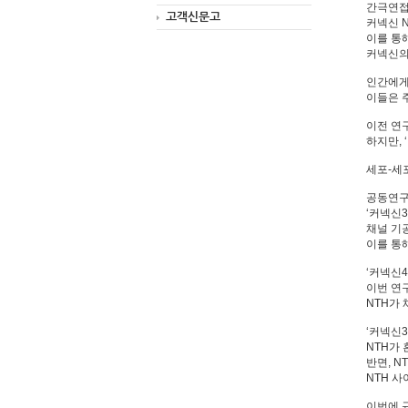
간극연접
고객신문고
커넥신 N
이를 통해
커넥신의
인간에게는
이들은 
이전 연
하지만, 
세포-세
공동연구
‘커넥신
채널 기
이를 통
‘커넥신
이번 연
NTH가
‘커넥신
NTH가
반면, 
NTH 
이번에 