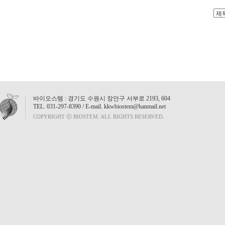
바이오스템 : 경기도 수원시 장안구 서부로 2193, 604
TEL. 031-297-8390 / E-mail. kkwbiostem@hanmail.net
인사말
GENERAY Chemicals
ME
COPYRIGHT ⓒ BIOSTEM. ALL RIGHTS RESERVED.
GENERAY Markers
회사연역
ME
•GENERAY DNA Marker
국내대리점
MEN
•GENERAY Protein Marker
GENERAY Labwares