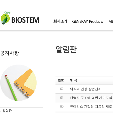
알림판
공지사항
번호
제 목
62
외식과 건강 상관관계
61
단백질 구조에 의한 자가포식
60
류마티스 관절염 치료의 새로
알림판