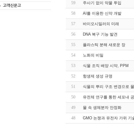
59
주사기 없이 약물 투입
고객신문고
58
AI를 이용한 신약 개발
57
바이오시밀러의 미래
56
DNA 복구 기능 발견
55
플라스틱 분해 새로운 장
54
노화의 비밀
53
식물 조직 배양 시약, PPM
52
항생제 생성 규명
51
식물의 뿌리 구조 변경으로 물
50
유전체 연구를 통한 세포내 
49
물 속 생체분자 안정화
48
GMO 논쟁과 유전자 가위 기