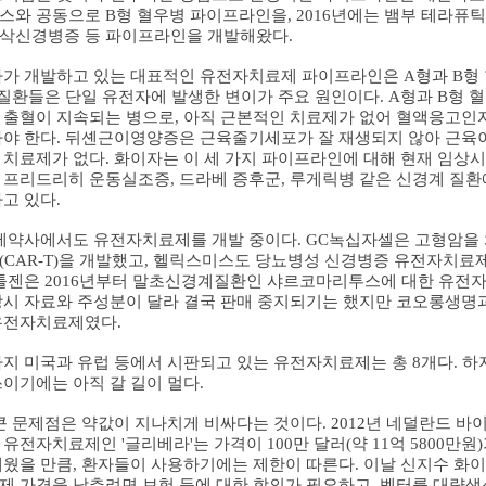
스와 공동으로
B
형 혈우병 파이프라인을
, 2016
년에는 뱀부 테라퓨
삭신경병증 등 파이프라인을 개발해왔다
.
가 개발하고 있는 대표적인 유전자치료제 파이프라인은
A
형과
B
형
 질환들은 단일 유전자에 발생한 변이가 주요 원인이다
. A
형과
B
형 
 출혈이 지속되는 병으로
,
아직 근본적인 치료제가 없어 혈액응고인자
아야 한다
.
뒤셴근이영양증은 근육줄기세포가 잘 재생되지 않아 근육이
 치료제가 없다
.
화이자는 이 세 가지 파이프라인에 대해 현재 임상
 프리드리히 운동실조증
,
드라베 증후군
,
루게릭병 같은 신경계 질환
하고 있다
.
제약사에서도 유전자치료제를 개발 중이다
. GC
녹십자셀은 고형암을 
Peptide
NERAY Chemicals
MENTOS Chemicals
분석서비스정보
(CAR-T)
을 개발했고
,
헬릭스미스도 당뇨병성 신경병증 유전자치료제
•Custo
NERAY Markers
MENTOS Mediums
분석리포트
툴젠은
2016
년부터 말초신경계질환인 샤르코마리투스에 대한 유전자
GENERAY DNA Marker
•Pepti
MENTOS Premade Solutions
Alignment File
당시 자료와 주성분이 달라 결국 판매 중지되기는 했지만 코오롱생명
ENERAY Protein Marker
•Peptid
pGH Vector Map
유전자치료제였다
.
NERAY Labwares
•Peptid
FAQ
•Peptid
지 미국과 유럽 등에서 시판되고 있는 유전자치료제는 총
8
개다
.
하
쓰이기에는 아직 갈 길이 멀다
.
FAQ
큰 문제점은 약값이 지나치게 비싸다는 것이다
. 2012
년 네덜란드 바
 유전자치료제인
'
글리베라
'
는 가격이
100
만 달러
(
약
11
억
5800
만원
)
세웠을 만큼
,
환자들이 사용하기에는 제한이 따른다
.
이날 신지수 화이
제 가격을 낮추려면 보험 등에 대한 합의가 필요하고
,
벡터를 대량생