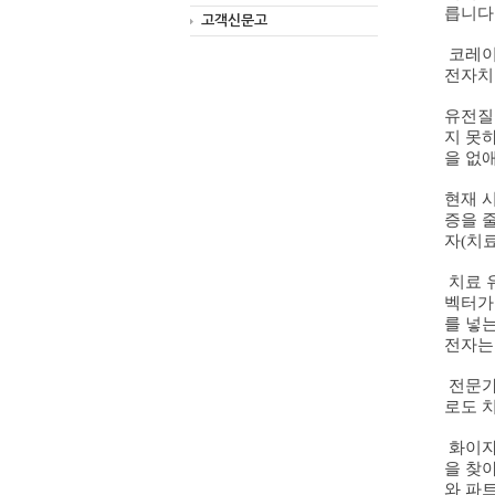
릅니다
고객신문고
코레이
전자치
유전질
지 못
을 없
현재 
증을 
자
(
치
치료 
벡터가
를 넣
전자는
전문가
로도 
화이자
을 찾
와 파