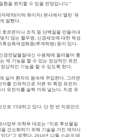
질환을 완치할 수 있을 전망입니다
."
이자제약
(
이하 화이자
)
본사에서 열린
'
유
렇게 말했다
.
해 호르몬이나 조직 등 단백질을 만들어내
 멎지 않는 혈우병
,
신경세포에 대한 독성
근위축성측색경화증
(
루게릭병
)
등이
있다
.
신경전달물질대신 수용체에 들러붙어 통
 제 기능을 할 수 있는 정상적인 유전
 정상적인 기능을 할 수 있도록 한다
.
에 실어 환자의 몸속에 주입한다
.
그러면
자를 인위적으로 자른 뒤 특정 유전자
서 유전자를 슬쩍 끼워 넣는다
.
치료 유
것으로 기대하고 있다
.
단 한 번 치료만으
환사업부 의학부 대표는 “치료 후보물질
정을 간소화하기 위해 기술을 가진 제약사
 있다”고 밝혔다
. 2014
년
12
월 스파크 테