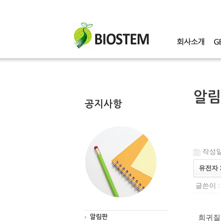
알림
공지사항
작성일 :
유전자 
글쓴이 
알림판
희귀질