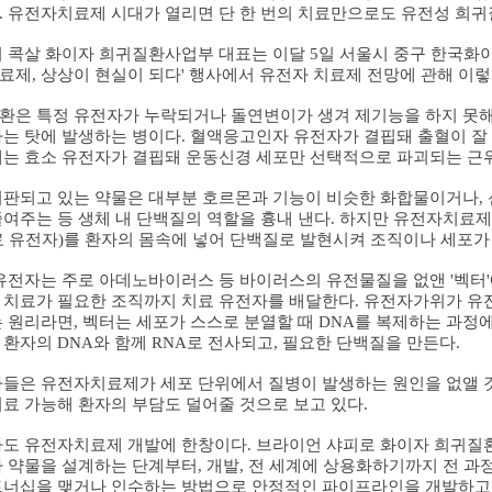
.
유전자치료제 시대가 열리면 단 한 번의 치료만으로도 유전성 희귀
 콕살 화이자 희귀질환사업부 대표는 이달
5
일 서울시 중구 한국화
료제
,
상상이 현실이 되다
'
행사에서 유전자 치료제 전망에 관해 이
환은 특정 유전자가 누락되거나 돌연변이가 생겨
제기능을 하지 못
하는 탓에 발생하는 병이다
.
혈액응고인자 유전자가 결핍돼 출혈이 잘
애는 효소 유전자가 결핍돼 운동신경 세포만 선택적으로 파괴되는 
시판되고 있는 약물은 대부분 호르몬과 기능이 비슷한 화합물이거나
,
줄여주는 등 생체 내 단백질의 역할을 흉내 낸다
.
하지만 유전자치료제는
료 유전자
)
를 환자의 몸속에 넣어 단백질로 발현시켜 조직이나 세포가
유전자는 주로 아데노바이러스 등 바이러스의 유전물질을 없앤
'
벡터
'
 치료가 필요한 조직까지 치료 유전자를 배달한다
.
유전자가위가 유전
는 원리라면
,
벡터는 세포가 스스로 분열할 때
DNA
를 복제하는 과정에
 환자의
DNA
와 함께
RNA
로 전사되고
,
필요한 단백질을 만든다
.
들은 유전자치료제가 세포 단위에서 질병이 발생하는 원인을 없앨 
치료 가능해 환자의 부담도 덜어줄 것으로 보고 있다
.
도 유전자치료제 개발에 한창이다
.
브라이언 샤피로 화이자 희귀질
아 약물을 설계하는 단계부터
,
개발
,
전 세계에 상용화하기까지 전 과
트너십을 맺거나 인수하는 방법으로 안정적인 파이프라인을 개발하고