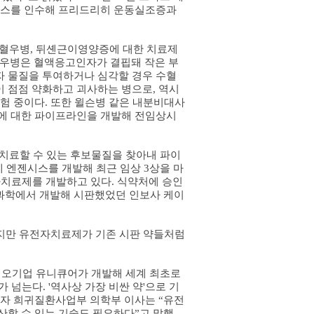
틱스를 인수해 프리드리히 운동실조증과
 혈우병
,
뒤셴근이영양증에 대한 치료제
혈우병은 혈액응고인자가 결핍돼 작은 부
 물질을 투여하거나 심각할 경우 수혈
 점점 약화하고 괴사하는 병으로
,
역시
시험 중이다
.
또한 윌슨병 같은 내분비대사
에 대한 파이프라인을 개발해 전임상시
치료할 수 있는 후보물질을 찾아내 파이
s Products & Services
BLE Products
알림판
 엔젠시스를 개발해 최근 임상
3
상을 마
m Peptide Synthesis
IKA Mini CentrifugeG
고객신문고
치료제를 개발하고 있다
.
식약처에 승인
de Modification
과학에서 개발해 시판했었던 인보사 케이
e Library Service
e Array Service
e Synthesis Price
지만 유전자치료제가 기존 시판 약들처럼
이오기업 유니큐어가 개발해 세계 최초로
가 넘는다
. '
역사상 가장 비싼 약
'
으로 기
자 희귀질환사업부 의학부 이사는 “유전
산할 수 있는 기술도 필요하다”고 말했