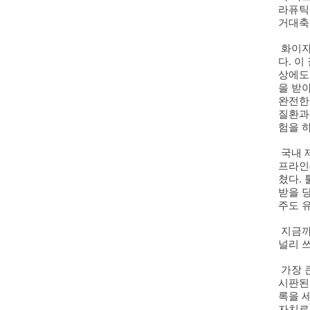
라퓨틱
거대축
화이자
다
.
이
상에도
을 받
완전한
질환과
험을 
국내 
인사말
GE
프라인
GE
회사연역
쳤다
.
•
국내대리점
받을 
•G
주도 
GE
지금까
널리 
가장 
시판된
록을 
자치료