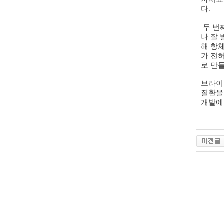
다
.
두 번
나 잘
해 항
가 전
로 만
브라이
질환을
개발에